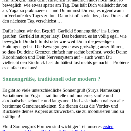
beweglich, wie etwas später am Tag. Das hält Dich vielleicht davon
ab, Yoga zu praktizieren – und Du nimmst Dir vor, es irgendwann
im Verlaufe des Tages zu tun. Dann ist oft soviel los , dass Du es auf
den nächsten Tag verschiebst …
Dafür haben wir den Begriff ‚Garfield Sonnengrüße‘ ins Leben
gerufen. Garfield ist super lazy! Das bedeutet, es ist völlig egal, wie
beweglich Du dich fühlst oder wie weit Du in die jeweiligen
Haltungen gehst. Die Bewegungen etwas großzügig auszuführen,
so dass Du deine Grenzen einfach nur sachte berührst, weckt Deine
Koordination und Dein Nervensystem auf – auch wenn Du
vielleicht den Eindruck hast du hättest fast nichts gemacht – Probiere
es einfach mal aus!
Sonnengrüße, traditionell oder modern ?
Es gibt so viele unterschiedliche Sonnengruß (Surya Namaskar)
Variationen im Yoga – traditionelle und moderne, sanfte und
akrobatische, schnelle und langsame. Und – sie haben nahezu alle
bestimmte Gemeinsamkeitten. Sie dienen dazu die Vorder- und
Rückseite deines Köpers aufzuwecken, sie zu mobilisieren und zu
kräftigen!
Fluid Sonnengruß Formen sind wichtiger Teil unseres
ersten