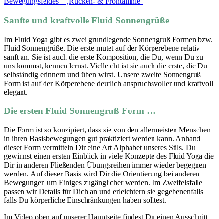
Bewegungsfeldes – ‚Rücken- & Frontallinie‘
Sanfte und kraftvolle Fluid Sonnengrüße
Im Fluid Yoga gibt es zwei grundlegende Sonnengruß Formen bzw.
Fluid Sonnengrüße. Die erste mutet auf der Körperebene relativ
sanft an. Sie ist auch die erste Komposition, die Du, wenn Du zu
uns kommst, kennen lernst. Vielleicht ist sie auch die erste, die Du
selbständig erinnern und üben wirst. Unsere zweite Sonnengruß
Form ist auf der Körperebene deutlich anspruchsvoller und kraftvoll
elegant.
Die ersten Fluid Sonnengruß Form …
Die Form ist so konzipiert, dass sie von den allermeisten Menschen
in ihren Basisbewegungen gut praktiziert werden kann. Anhand
dieser Form vermitteln Dir eine Art Alphabet unseres Stils. Du
gewinnst einen ersten Einblick in viele Konzepte des Fluid Yoga die
Dir in anderen Fließenden Übungsreihen immer wieder begegnen
werden. Auf dieser Basis wird Dir die Orientierung bei anderen
Bewegungen um Einiges zugänglicher werden. Im Zweifelsfalle
passen wir Details für Dich an und erleichtern sie gegebenenfalls
falls Du körperliche Einschränkungen haben solltest.
Im Video oben auf unserer Hauptseite findest Du einen Ausschnitt