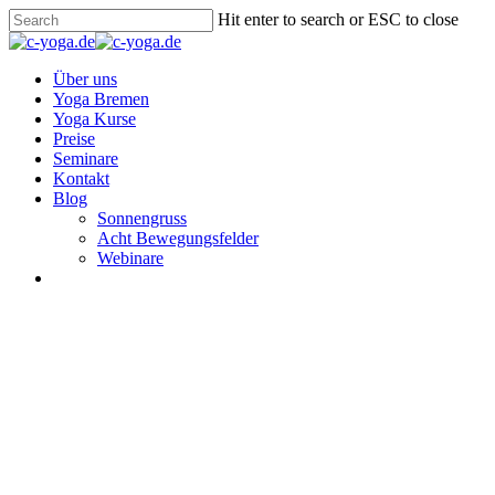
Skip
Hit enter to search or ESC to close
to
Close
main
Search
content
Menu
Über uns
Yoga Bremen
Yoga Kurse
Preise
Seminare
Kontakt
Blog
Sonnengruss
Acht Bewegungsfelder
Webinare
youtube
whatsapp
email
Sonnengruss
Mache einfach 2 Fluid
Sonnengrüße und verzaubere
Deinen Tag :)